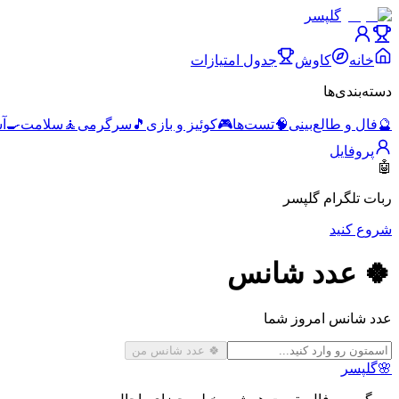
گلپسر
خانه
کاوش
جدول امتیازات
دسته‌بندی‌ها
🔮
فال و طالع‌بینی
🧠
تست‌ها
🎮
کوئیز و بازی
🎵
سرگرمی
🧘
سلامت
🍳
آ
پروفایل
🤖
ربات تلگرام گلپسر
شروع کنید
🍀 عدد شانس
عدد شانس امروز شما
🍀 عدد شانس من
🌸
گلپسر