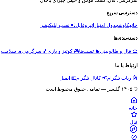
سرگرمی، فال، تست هوش و خیلی چیزای باحال
دسترسی سریع
خانه
کاوش
جدول امتیازات
پروفایل
📲 نصب اپلیکیشن
دسته‌بندی‌ها
🔮
فال و طالع‌بینی
🧠
تست‌ها
🎮
کوئیز و بازی
🎵
سرگرمی
🧘
سلامت
ارتباط با ما
🤖 ربات تلگرام
📢 کانال تلگرام
📧 ایمیل
© ۱۴۰۵ گلپسر — تمامی حقوق محفوظ است
خانه
فال