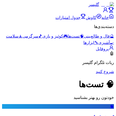
گلپسر
خانه
کاوش
جدول امتیازات
دسته‌بندی‌ها
🔮
فال و طالع‌بینی
🧠
تست‌ها
🎮
کوئیز و بازی
🎵
سرگرمی
🧘
سلامت
🍳
آشپزی
🔧
ابزارها
پروفایل
🤖
ربات تلگرام گلپسر
شروع کنید
🧠
تست‌ها
خودتون رو بهتر بشناسید
🧠