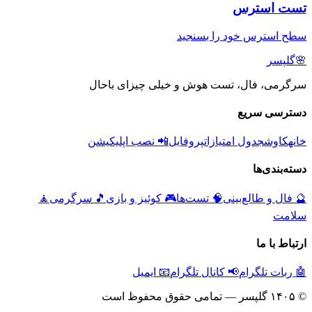
تست استرس
سطح استرس خود را بسنجید
🌸
گلپسر
سرگرمی، فال، تست هوش و خیلی چیزای باحال
دسترسی سریع
خانه
کاوش
جدول امتیازات
پروفایل
📲 نصب اپلیکیشن
دسته‌بندی‌ها
🔮
فال و طالع‌بینی
🧠
تست‌ها
🎮
کوئیز و بازی
🎵
سرگرمی
🧘
سلامت
ارتباط با ما
🤖 ربات تلگرام
📢 کانال تلگرام
📧 ایمیل
© ۱۴۰۵ گلپسر — تمامی حقوق محفوظ است