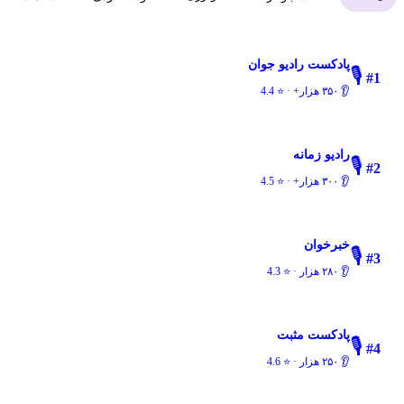
پادکست رادیو جوان
🎙️
#
1
👂
۳۵۰ هزار+
· ⭐
4.4
رادیو زمانه
🎙️
#
2
👂
۳۰۰ هزار+
· ⭐
4.5
خبرخوان
🎙️
#
3
👂
۲۸۰ هزار
· ⭐
4.3
پادکست مثبت
🎙️
#
4
👂
۲۵۰ هزار
· ⭐
4.6