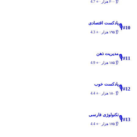
👂
۲۰۰ هزار
· ⭐
4.7
پادکست اقتصادی
🎙️
#
10
👂
۱۹۵ هزار
· ⭐
4.3
مدیریت ذهن
🎙️
#
11
👂
۱۸۵ هزار
· ⭐
4.9
پادکست خوب
🎙️
#
12
👂
۱۸۰ هزار
· ⭐
4.4
تکنولوژی فارسی
🎙️
#
13
👂
۱۷۵ هزار
· ⭐
4.4