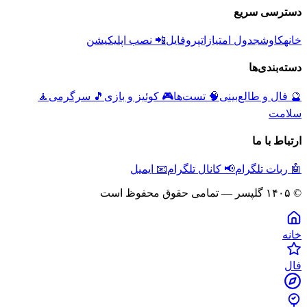
دسترسی سریع
خانه
کاوش
جدول امتیازات
پروفایل
📲 نصب اپلیکیشن
دسته‌بندی‌ها
🔮
فال و طالع‌بینی
🧠
تست‌ها
🎮
کوئیز و بازی
🎵
سرگرمی
🧘
سلامت
ارتباط با ما
🤖 ربات تلگرام
📢 کانال تلگرام
📧 ایمیل
© ۱۴۰۵ گلپسر — تمامی حقوق محفوظ است
خانه
فال