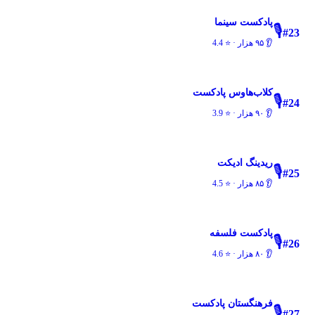
پادکست سینما
🎙️
#
23
👂
۹۵ هزار
· ⭐
4.4
کلاب‌هاوس پادکست
🎙️
#
24
👂
۹۰ هزار
· ⭐
3.9
ریدینگ ادیکت
🎙️
#
25
👂
۸۵ هزار
· ⭐
4.5
پادکست فلسفه
🎙️
#
26
👂
۸۰ هزار
· ⭐
4.6
فرهنگستان پادکست
🎙️
#
27