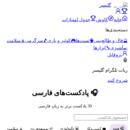
گلپسر
خانه
کاوش
جدول امتیازات
دسته‌بندی‌ها
🔮
فال و طالع‌بینی
🧠
تست‌ها
🎮
کوئیز و بازی
🎵
سرگرمی
🧘
سلامت
🍳
آشپزی
🔧
ابزارها
پروفایل
🤖
ربات تلگرام گلپسر
شروع کنید
🎧 پادکست‌های فارسی
30
پادکست برتر به زبان فارسی
🎧
همه
💻
تکنولوژی
💼
کسب‌وکار
🌱
توسعه‌فردی
🧘
سلامت