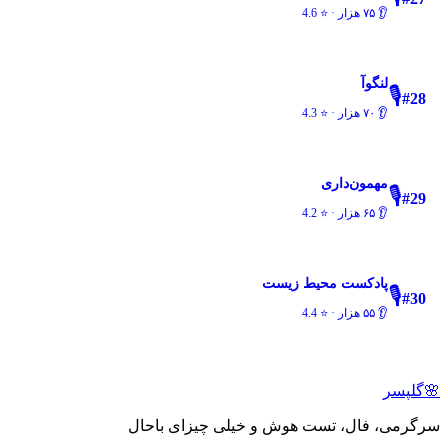
👂
۷۵ هزار
· ⭐
4.6
لنگوآ
🎙️
#
28
👂
۷۰ هزار
· ⭐
4.3
مهمون‌داری
🎙️
#
29
👂
۶۵ هزار
· ⭐
4.2
پادکست محیط زیست
🎙️
#
30
👂
۵۵ هزار
· ⭐
4.4
🌸
گلپسر
سرگرمی، فال، تست هوش و خیلی چیزای باحال