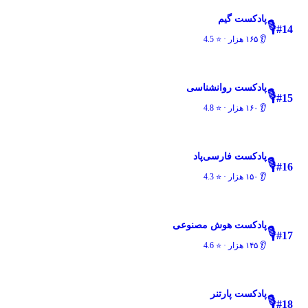
پادکست گیم
🎙️
#
14
👂
۱۶۵ هزار
· ⭐
4.5
پادکست روانشناسی
🎙️
#
15
👂
۱۶۰ هزار
· ⭐
4.8
پادکست فارسی‌پاد
🎙️
#
16
👂
۱۵۰ هزار
· ⭐
4.3
پادکست هوش مصنوعی
🎙️
#
17
👂
۱۴۵ هزار
· ⭐
4.6
پادکست پارتنر
🎙️
#
18