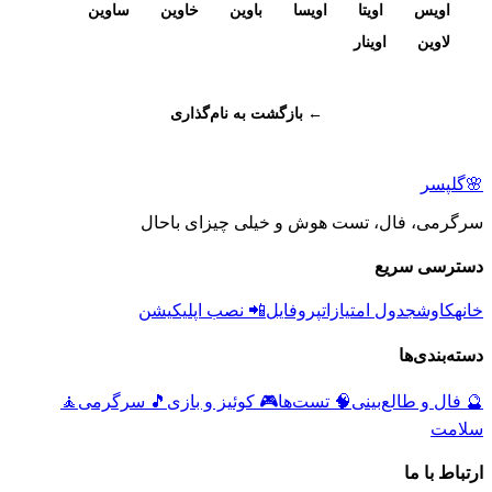
اویس
اویتا
اویسا
باوین
خاوین
ساوین
لاوین
اوینار
← بازگشت به نام‌گذاری
🌸
گلپسر
سرگرمی، فال، تست هوش و خیلی چیزای باحال
دسترسی سریع
خانه
کاوش
جدول امتیازات
پروفایل
📲 نصب اپلیکیشن
دسته‌بندی‌ها
🔮
فال و طالع‌بینی
🧠
تست‌ها
🎮
کوئیز و بازی
🎵
سرگرمی
🧘
سلامت
ارتباط با ما