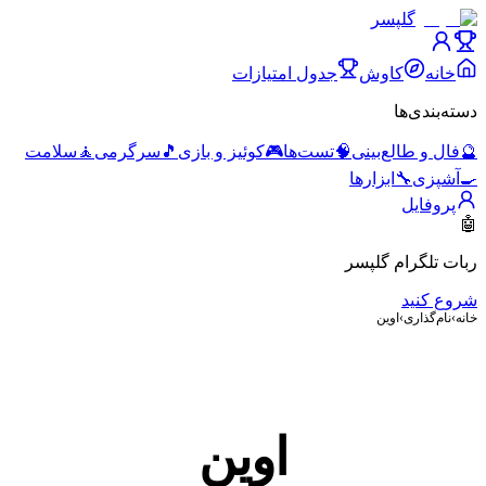
گلپسر
خانه
کاوش
جدول امتیازات
دسته‌بندی‌ها
🔮
فال و طالع‌بینی
🧠
تست‌ها
🎮
کوئیز و بازی
🎵
سرگرمی
🧘
سلامت
🍳
آشپزی
🔧
ابزارها
پروفایل
🤖
ربات تلگرام گلپسر
شروع کنید
خانه
›
نام‌گذاری
›
اوین
اوین