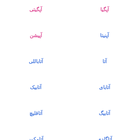
آپگیا
آپگیتی
آپنیتا
آپیشن
آتا
آتاباللی
آتابای
آتابیک
آتابیگ
آتاقلیچ
آتاگلدی
آتامکین