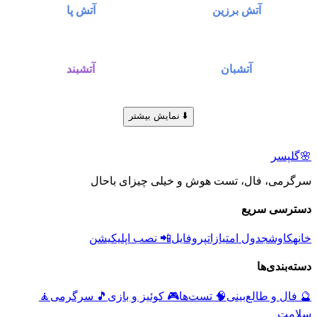
آتش برزین
آتش پا
آتشبان
آتشبند
⬇️ نمایش بیشتر
🌸
گلپسر
سرگرمی، فال، تست هوش و خیلی چیزای باحال
دسترسی سریع
خانه
کاوش
جدول امتیازات
پروفایل
📲 نصب اپلیکیشن
دسته‌بندی‌ها
🔮
فال و طالع‌بینی
🧠
تست‌ها
🎮
کوئیز و بازی
🎵
سرگرمی
🧘
سلامت