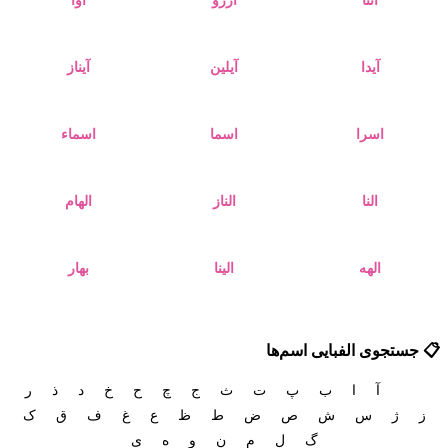
آتنا
آرزو
آوا
آیدا
آیلین
آیناز
اسرا
اسما
اسماء
النا
الناز
الهام
الهه
الینا
بهار
📋 جستجوی الفبایی اسم‌ها
همه
آ
ا
ب
پ
ت
ث
ج
چ
ح
خ
د
ذ
ر
ز
ژ
س
ش
ص
ض
ط
ظ
ع
غ
ف
ق
ک
گ
ل
م
ن
و
ه
ی