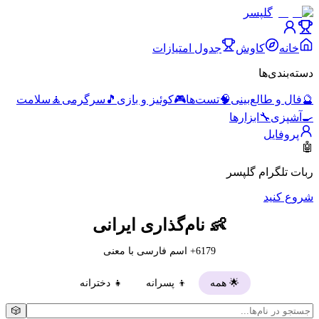
گلپسر
خانه
کاوش
جدول امتیازات
دسته‌بندی‌ها
🔮
فال و طالع‌بینی
🧠
تست‌ها
🎮
کوئیز و بازی
🎵
سرگرمی
🧘
سلامت
🍳
آشپزی
🔧
ابزارها
پروفایل
🤖
ربات تلگرام گلپسر
شروع کنید
👶 نام‌گذاری ایرانی
6179
+ اسم فارسی با معنی
🌟 همه
👦 پسرانه
👧 دخترانه
🎲