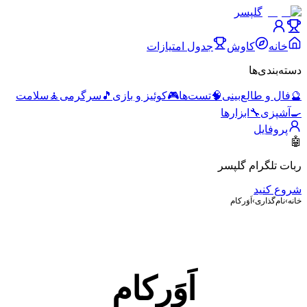
گلپسر
خانه
کاوش
جدول امتیازات
دسته‌بندی‌ها
🔮
فال و طالع‌بینی
🧠
تست‌ها
🎮
کوئیز و بازی
🎵
سرگرمی
🧘
سلامت
🍳
آشپزی
🔧
ابزارها
پروفایل
🤖
ربات تلگرام گلپسر
شروع کنید
خانه
›
نام‌گذاری
›
اَوَرکام
اَوَرکام