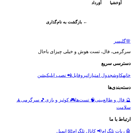
اَوَخشیا
اَوَرداد
← بازگشت به نام‌گذاری
🌸
گلپسر
سرگرمی، فال، تست هوش و خیلی چیزای باحال
دسترسی سریع
خانه
کاوش
جدول امتیازات
پروفایل
📲 نصب اپلیکیشن
دسته‌بندی‌ها
🔮
فال و طالع‌بینی
🧠
تست‌ها
🎮
کوئیز و بازی
🎵
سرگرمی
🧘
سلامت
ارتباط با ما
🤖 ربات تلگرام
📢 کانال تلگرام
📧 ایمیل