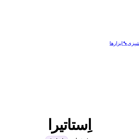
شپزی
🔧
ابزارها
اِستاتیرا