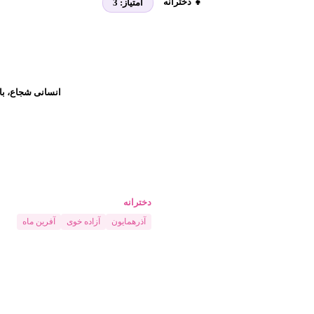
👧 دخترانه
امتیاز:
3
انسانی شجاع، با 
دخترانه
آذرهمایون
آزاده خوی
آفرین ماه