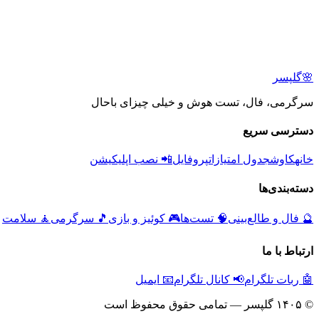
🌸
گلپسر
سرگرمی، فال، تست هوش و خیلی چیزای باحال
دسترسی سریع
خانه
کاوش
جدول امتیازات
پروفایل
📲 نصب اپلیکیشن
دسته‌بندی‌ها
🔮
فال و طالع‌بینی
🧠
تست‌ها
🎮
کوئیز و بازی
🎵
سرگرمی
🧘
سلامت
ارتباط با ما
🤖 ربات تلگرام
📢 کانال تلگرام
📧 ایمیل
© ۱۴۰۵ گلپسر — تمامی حقوق محفوظ است