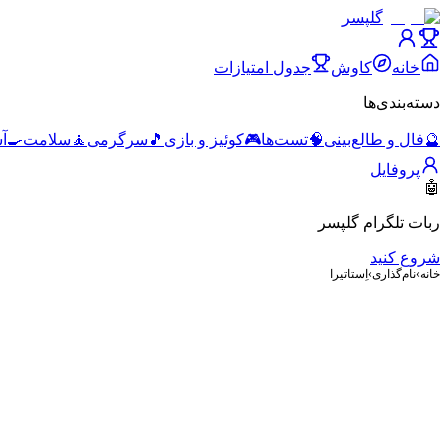
گلپسر
خانه
کاوش
جدول امتیازات
دسته‌بندی‌ها
🔮
فال و طالع‌بینی
🧠
تست‌ها
🎮
کوئیز و بازی
🎵
سرگرمی
🧘
سلامت
🍳
آ
پروفایل
🤖
ربات تلگرام گلپسر
شروع کنید
خانه
›
نام‌گذاری
›
اِستاتیرا