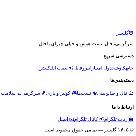
🌸
گلپسر
سرگرمی، فال، تست هوش و خیلی چیزای باحال
دسترسی سریع
خانه
کاوش
جدول امتیازات
پروفایل
📲 نصب اپلیکیشن
دسته‌بندی‌ها
🔮
فال و طالع‌بینی
🧠
تست‌ها
🎮
کوئیز و بازی
🎵
سرگرمی
🧘
سلامت
ارتباط با ما
🤖 ربات تلگرام
📢 کانال تلگرام
📧 ایمیل
© ۱۴۰۵ گلپسر — تمامی حقوق محفوظ است