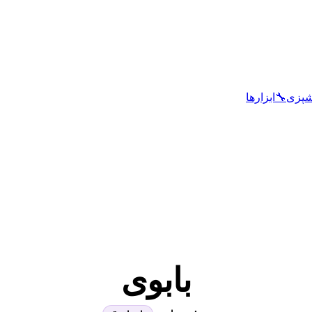
شپزی
🔧
ابزارها
بابوی