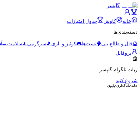
گلپسر
خانه
کاوش
جدول امتیازات
دسته‌بندی‌ها
🔮
فال و طالع‌بینی
🧠
تست‌ها
🎮
کوئیز و بازی
🎵
سرگرمی
🧘
سلامت
🍳
آ
پروفایل
🤖
ربات تلگرام گلپسر
شروع کنید
خانه
›
نام‌گذاری
›
بابوی