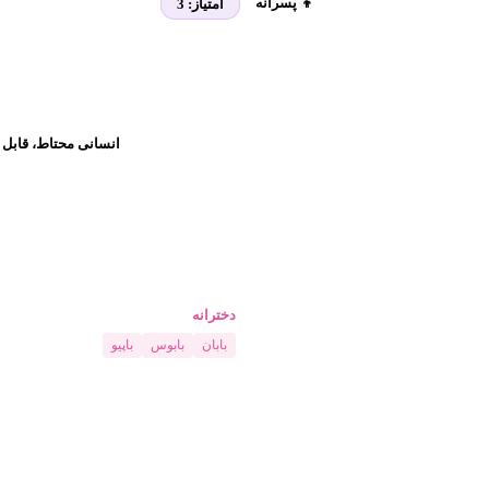
👦 پسرانه
امتیاز:
3
انسانی محتاط، قابل ا
دخترانه
بابان
بابوس
باپیو