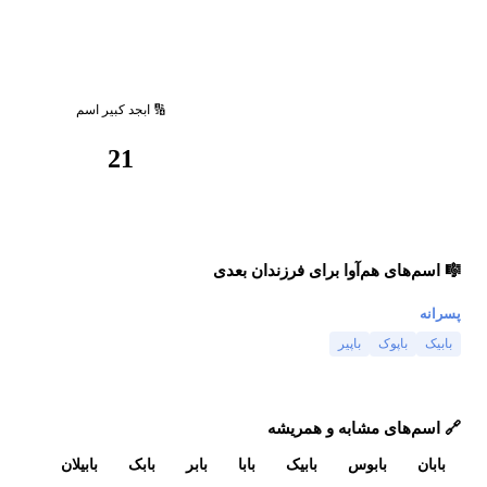
🔢 ابجد کبیر اسم
21
🎼 اسم‌های هم‌آوا برای فرزندان بعدی
پسرانه
بابیک
باپوک
باپیر
🔗 اسم‌های مشابه و همریشه
بابان
بابوس
بابیک
بابا
بابر
بابک
بابیلان