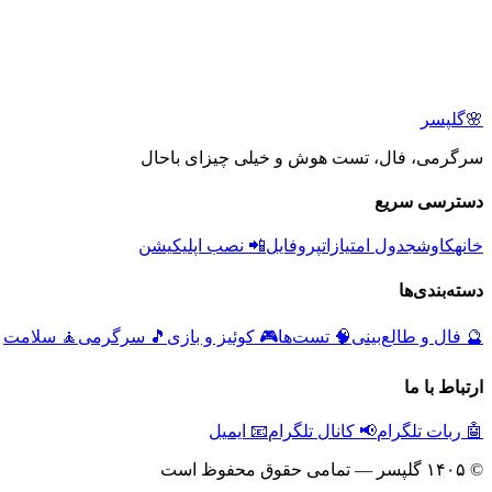
🌸
گلپسر
سرگرمی، فال، تست هوش و خیلی چیزای باحال
دسترسی سریع
خانه
کاوش
جدول امتیازات
پروفایل
📲 نصب اپلیکیشن
دسته‌بندی‌ها
🔮
فال و طالع‌بینی
🧠
تست‌ها
🎮
کوئیز و بازی
🎵
سرگرمی
🧘
سلامت
ارتباط با ما
🤖 ربات تلگرام
📢 کانال تلگرام
📧 ایمیل
© ۱۴۰۵ گلپسر — تمامی حقوق محفوظ است