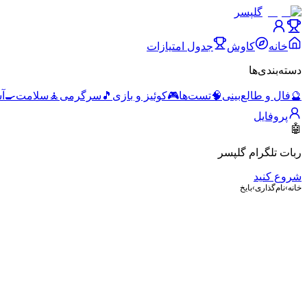
گلپسر
خانه
کاوش
جدول امتیازات
دسته‌بندی‌ها
🔮
فال و طالع‌بینی
🧠
تست‌ها
🎮
کوئیز و بازی
🎵
سرگرمی
🧘
سلامت
🍳
آ
پروفایل
🤖
ربات تلگرام گلپسر
شروع کنید
خانه
›
نام‌گذاری
›
بایخ