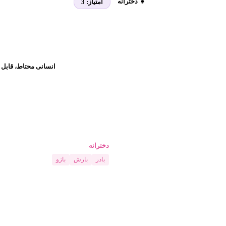
👧 دخترانه
امتیاز:
3
انسانی محتاط، قابل ا
دخترانه
بادر
بارش
بازو