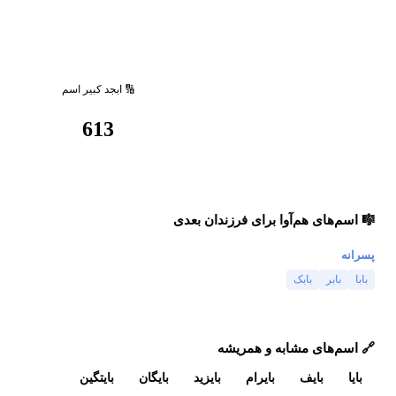
🔢 ابجد کبیر اسم
613
🎼 اسم‌های هم‌آوا برای فرزندان بعدی
پسرانه
بابا
بابر
بابک
🔗 اسم‌های مشابه و همریشه
بایا
بایف
بایرام
بایزید
بایگان
بایتگین