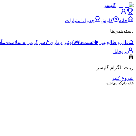
گلپسر
خانه
کاوش
جدول امتیازات
دسته‌بندی‌ها
🔮
فال و طالع‌بینی
🧠
تست‌ها
🎮
کوئیز و بازی
🎵
سرگرمی
🧘
سلامت
🍳
آ
پروفایل
🤖
ربات تلگرام گلپسر
شروع کنید
خانه
›
نام‌گذاری
›
بتین