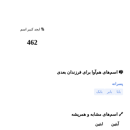
🔢 ابجد کبیر اسم
462
🎼 اسم‌های هم‌آوا برای فرزندان بعدی
پسرانه
بابا
بابر
بابک
🔗 اسم‌های مشابه و همریشه
آبتین
ابتین