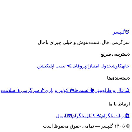
🌸
گلپسر
سرگرمی، فال، تست هوش و خیلی چیزای باحال
دسترسی سریع
خانه
کاوش
جدول امتیازات
پروفایل
📲 نصب اپلیکیشن
دسته‌بندی‌ها
🔮
فال و طالع‌بینی
🧠
تست‌ها
🎮
کوئیز و بازی
🎵
سرگرمی
🧘
سلامت
ارتباط با ما
🤖 ربات تلگرام
📢 کانال تلگرام
📧 ایمیل
© ۱۴۰۵ گلپسر — تمامی حقوق محفوظ است