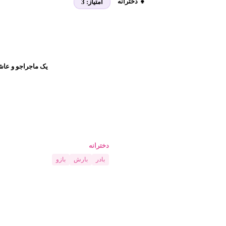
👧 دخترانه
امتیاز:
3
یک ماجراجو و عاش
دخترانه
بادر
بارش
بازو