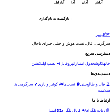
آداش
آدان
آدا
آدارایل
← بازگشت به نام‌گذاری
🌸
گلپسر
سرگرمی، فال، تست هوش و خیلی چیزای باحال
دسترسی سریع
خانه
کاوش
جدول امتیازات
پروفایل
📲 نصب اپلیکیشن
دسته‌بندی‌ها
🔮
فال و طالع‌بینی
🧠
تست‌ها
🎮
کوئیز و بازی
🎵
سرگرمی
🧘
سلامت
ارتباط با ما
🤖 ربات تلگرام
📢 کانال تلگرام
📧 ایمیل