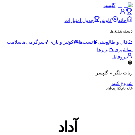
گلپسر
خانه
کاوش
جدول امتیازات
دسته‌بندی‌ها
🔮
فال و طالع‌بینی
🧠
تست‌ها
🎮
کوئیز و بازی
🎵
سرگرمی
🧘
سلامت
🍳
آشپزی
🔧
ابزارها
پروفایل
🤖
ربات تلگرام گلپسر
شروع کنید
خانه
›
نام‌گذاری
›
آداد
آداد