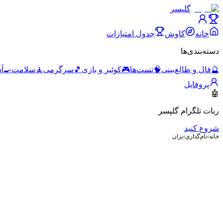
گلپسر
خانه
کاوش
جدول امتیازات
دسته‌بندی‌ها
🔮
فال و طالع‌بینی
🧠
تست‌ها
🎮
کوئیز و بازی
🎵
سرگرمی
🧘
سلامت
🍳
آ
پروفایل
🤖
ربات تلگرام گلپسر
شروع کنید
خانه
›
نام‌گذاری
›
بزان