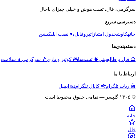
سرگرمی، فال، تست هوش و خیلی چیزای باحال
دسترسی سریع
خانه
کاوش
جدول امتیازات
پروفایل
📲 نصب اپلیکیشن
دسته‌بندی‌ها
🔮
فال و طالع‌بینی
🧠
تست‌ها
🎮
کوئیز و بازی
🎵
سرگرمی
🧘
سلامت
ارتباط با ما
🤖 ربات تلگرام
📢 کانال تلگرام
📧 ایمیل
© ۱۴۰۵ گلپسر — تمامی حقوق محفوظ است
خانه
فال