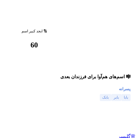
🔢 ابجد کبیر اسم
60
🎼 اسم‌های هم‌آوا برای فرزندان بعدی
پسرانه
بابا
بابر
بابک
🌸
گلپسر