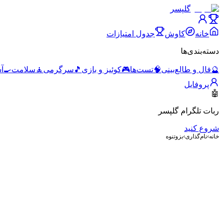
گلپسر
خانه
کاوش
جدول امتیازات
دسته‌بندی‌ها
🔮
فال و طالع‌بینی
🧠
تست‌ها
🎮
کوئیز و بازی
🎵
سرگرمی
🧘
سلامت
🍳
آ
پروفایل
🤖
ربات تلگرام گلپسر
شروع کنید
خانه
›
نام‌گذاری
›
بزوتنوه