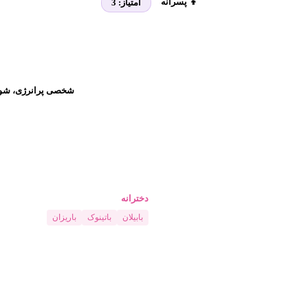
👦 پسرانه
امتیاز:
3
شخصی پرانرژی، شوخ‌
دخترانه
بابیلان
باتینوک
باریزان