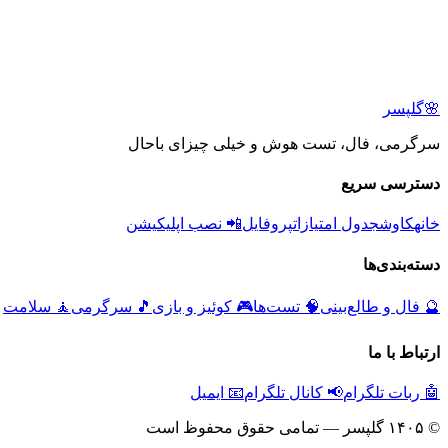
🌸
گلپسر
سرگرمی، فال، تست هوش و خیلی چیزای باحال
دسترسی سریع
خانه
کاوش
جدول امتیازات
پروفایل
📲 نصب اپلیکیشن
دسته‌بندی‌ها
🔮
فال و طالع‌بینی
🧠
تست‌ها
🎮
کوئیز و بازی
🎵
سرگرمی
🧘
سلامت
ارتباط با ما
🤖 ربات تلگرام
📢 کانال تلگرام
📧 ایمیل
© ۱۴۰۵ گلپسر — تمامی حقوق محفوظ است