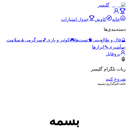
گلپسر
خانه
کاوش
جدول امتیازات
دسته‌بندی‌ها
🔮
فال و طالع‌بینی
🧠
تست‌ها
🎮
کوئیز و بازی
🎵
سرگرمی
🧘
سلامت
🍳
آشپزی
🔧
ابزارها
پروفایل
🤖
ربات تلگرام گلپسر
شروع کنید
خانه
›
نام‌گذاری
›
بسمه
بسمه