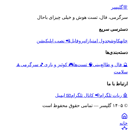
🌸
گلپسر
سرگرمی، فال، تست هوش و خیلی چیزای باحال
دسترسی سریع
خانه
کاوش
جدول امتیازات
پروفایل
📲 نصب اپلیکیشن
دسته‌بندی‌ها
🔮
فال و طالع‌بینی
🧠
تست‌ها
🎮
کوئیز و بازی
🎵
سرگرمی
🧘
سلامت
ارتباط با ما
🤖 ربات تلگرام
📢 کانال تلگرام
📧 ایمیل
© ۱۴۰۵ گلپسر — تمامی حقوق محفوظ است
خانه