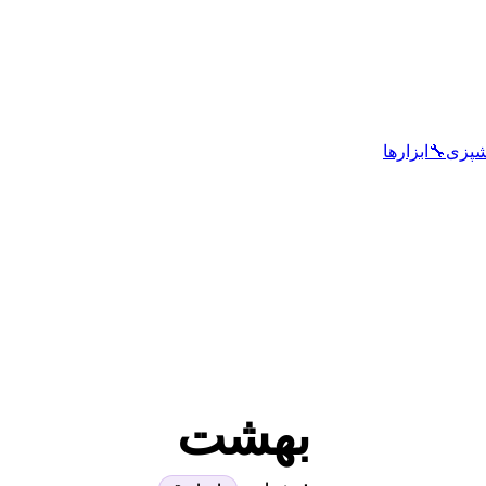
شپزی
🔧
ابزارها
بهشت