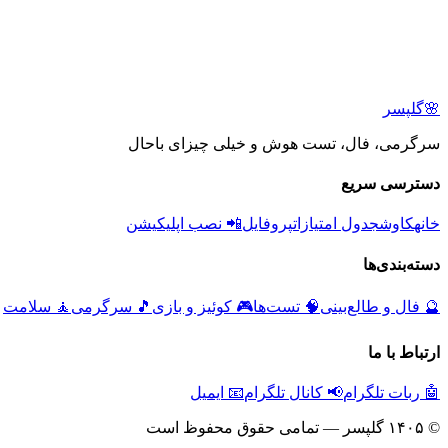
🌸
گلپسر
سرگرمی، فال، تست هوش و خیلی چیزای باحال
دسترسی سریع
خانه
کاوش
جدول امتیازات
پروفایل
📲 نصب اپلیکیشن
دسته‌بندی‌ها
🔮
فال و طالع‌بینی
🧠
تست‌ها
🎮
کوئیز و بازی
🎵
سرگرمی
🧘
سلامت
ارتباط با ما
🤖 ربات تلگرام
📢 کانال تلگرام
📧 ایمیل
© ۱۴۰۵ گلپسر — تمامی حقوق محفوظ است