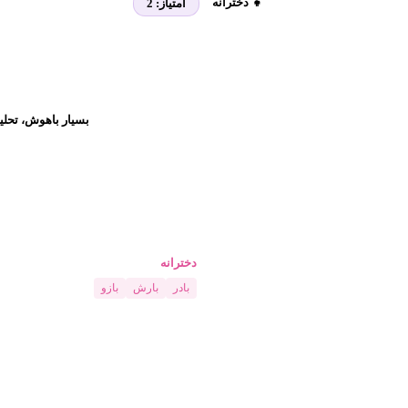
👧 دخترانه
امتیاز:
2
بسیار باهوش، تحلی
دخترانه
بادر
بارش
بازو