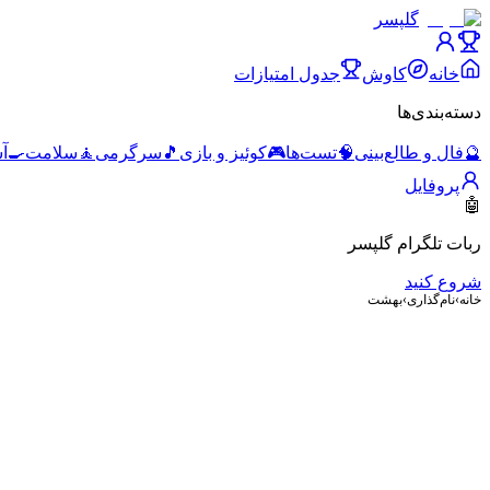
گلپسر
خانه
کاوش
جدول امتیازات
دسته‌بندی‌ها
🔮
فال و طالع‌بینی
🧠
تست‌ها
🎮
کوئیز و بازی
🎵
سرگرمی
🧘
سلامت
🍳
آ
پروفایل
🤖
ربات تلگرام گلپسر
شروع کنید
خانه
›
نام‌گذاری
›
بهشت