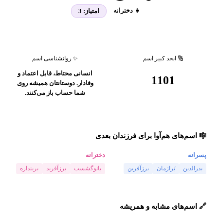
👧 دخترانه
امتیاز:
3
🔢 ابجد کبیر اسم
✨ روانشناسی اسم
انسانی محتاط، قابل اعتماد و
1101
وفادار. دوستانتان همیشه روی
شما حساب باز می‌کنند.
🎼 اسم‌های هم‌آوا برای فرزندان بعدی
پسرانه
دخترانه
بدرالدین
بَرازمان
برزآفرین
بانوگشسب
برزآفرید
برینداره
🔗 اسم‌های مشابه و همریشه