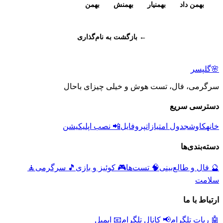
بهمن داد
بهمنیار
بهمنش
بهمن
← بازگشت به نام‌گذاری
🌸
گلپسر
سرگرمی، فال، تست هوش و خیلی چیزای باحال
دسترسی سریع
خانه
کاوش
جدول امتیازات
پروفایل
📲 نصب اپلیکیشن
دسته‌بندی‌ها
🔮
فال و طالع‌بینی
🧠
تست‌ها
🎮
کوئیز و بازی
🎵
سرگرمی
🧘
سلامت
ارتباط با ما
🤖 ربات تلگرام
📢 کانال تلگرام
📧 ایمیل