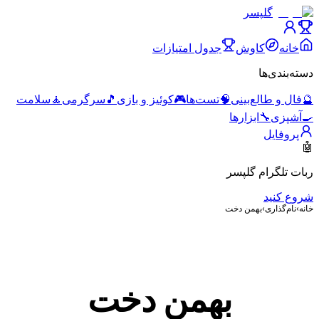
گلپسر
خانه
کاوش
جدول امتیازات
دسته‌بندی‌ها
🔮
فال و طالع‌بینی
🧠
تست‌ها
🎮
کوئیز و بازی
🎵
سرگرمی
🧘
سلامت
🍳
آشپزی
🔧
ابزارها
پروفایل
🤖
ربات تلگرام گلپسر
شروع کنید
خانه
›
نام‌گذاری
›
بهمن دخت
بهمن دخت