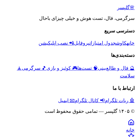
🌸
گلپسر
سرگرمی، فال، تست هوش و خیلی چیزای باحال
دسترسی سریع
خانه
کاوش
جدول امتیازات
پروفایل
📲 نصب اپلیکیشن
دسته‌بندی‌ها
🔮
فال و طالع‌بینی
🧠
تست‌ها
🎮
کوئیز و بازی
🎵
سرگرمی
🧘
سلامت
ارتباط با ما
🤖 ربات تلگرام
📢 کانال تلگرام
📧 ایمیل
© ۱۴۰۵ گلپسر — تمامی حقوق محفوظ است
خانه