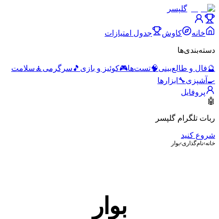
گلپسر
خانه
کاوش
جدول امتیازات
دسته‌بندی‌ها
🔮
فال و طالع‌بینی
🧠
تست‌ها
🎮
کوئیز و بازی
🎵
سرگرمی
🧘
سلامت
🍳
آشپزی
🔧
ابزارها
پروفایل
🤖
ربات تلگرام گلپسر
شروع کنید
خانه
›
نام‌گذاری
›
بوار
بوار