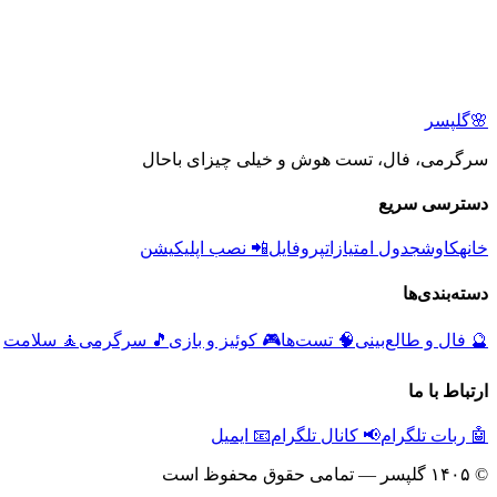
🌸
گلپسر
سرگرمی، فال، تست هوش و خیلی چیزای باحال
دسترسی سریع
خانه
کاوش
جدول امتیازات
پروفایل
📲 نصب اپلیکیشن
دسته‌بندی‌ها
🔮
فال و طالع‌بینی
🧠
تست‌ها
🎮
کوئیز و بازی
🎵
سرگرمی
🧘
سلامت
ارتباط با ما
🤖 ربات تلگرام
📢 کانال تلگرام
📧 ایمیل
© ۱۴۰۵ گلپسر — تمامی حقوق محفوظ است