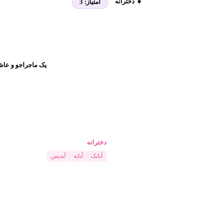
👧 دخترانه
امتیاز:
3
یک ماجراجو و عاش
دخترانه
آبانک
آبانه
آبدیس