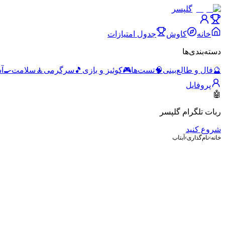
گلپسر
خانه
کاوش
جدول امتیازات
دسته‌بندی‌ها
🔮
فال و طالع‌بینی
🧠
تست‌ها
🎮
کوئیز و بازی
🎵
سرگرمی
🧘
سلامت
🍳
آ
پروفایل
🤖
ربات تلگرام گلپسر
شروع کنید
خانه
›
نام‌گذاری
›
آبتاب