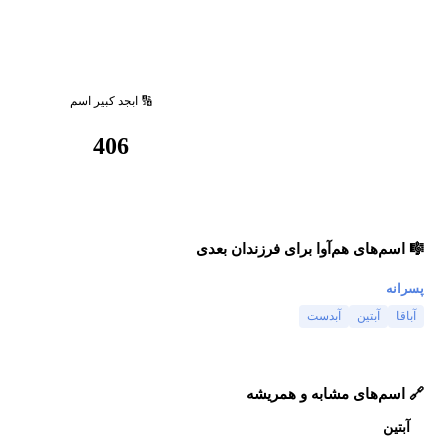
🔢 ابجد کبیر اسم
406
🎼 اسم‌های هم‌آوا برای فرزندان بعدی
پسرانه
آباقا
آبتین
آبدست
🔗 اسم‌های مشابه و همریشه
آبتین