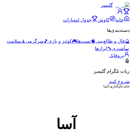
گلپسر
خانه
کاوش
جدول امتیازات
دسته‌بندی‌ها
🔮
فال و طالع‌بینی
🧠
تست‌ها
🎮
کوئیز و بازی
🎵
سرگرمی
🧘
سلامت
🍳
آشپزی
🔧
ابزارها
پروفایل
🤖
ربات تلگرام گلپسر
شروع کنید
خانه
›
نام‌گذاری
›
آسا
آسا