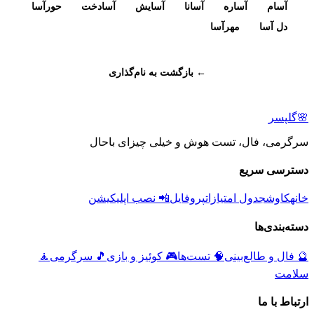
آسام
آساره
آسانا
آسایش
آسادخت
حورآسا
دل آسا
مهرآسا
← بازگشت به نام‌گذاری
🌸
گلپسر
سرگرمی، فال، تست هوش و خیلی چیزای باحال
دسترسی سریع
خانه
کاوش
جدول امتیازات
پروفایل
📲 نصب اپلیکیشن
دسته‌بندی‌ها
🔮
فال و طالع‌بینی
🧠
تست‌ها
🎮
کوئیز و بازی
🎵
سرگرمی
🧘
سلامت
ارتباط با ما