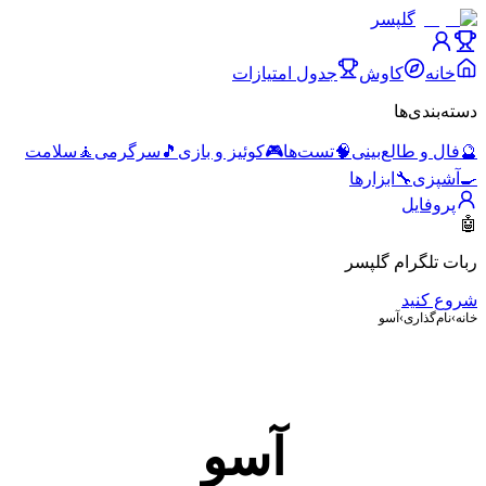
گلپسر
خانه
کاوش
جدول امتیازات
دسته‌بندی‌ها
🔮
فال و طالع‌بینی
🧠
تست‌ها
🎮
کوئیز و بازی
🎵
سرگرمی
🧘
سلامت
🍳
آشپزی
🔧
ابزارها
پروفایل
🤖
ربات تلگرام گلپسر
شروع کنید
خانه
›
نام‌گذاری
›
آسو
آسو