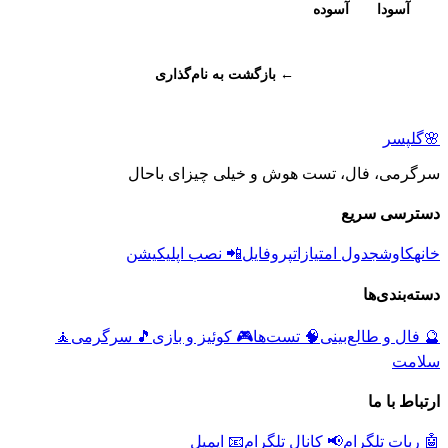
آسودا
آسوده
← بازگشت به نام‌گذاری
🌸
گلپسر
سرگرمی، فال، تست هوش و خیلی چیزای باحال
دسترسی سریع
خانه
کاوش
جدول امتیازات
پروفایل
📲 نصب اپلیکیشن
دسته‌بندی‌ها
🔮
فال و طالع‌بینی
🧠
تست‌ها
🎮
کوئیز و بازی
🎵
سرگرمی
🧘
سلامت
ارتباط با ما
🤖 ربات تلگرام
📢 کانال تلگرام
📧 ایمیل