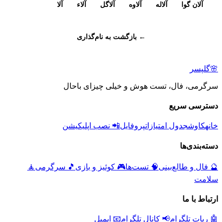
آلان گوا
آلاله
آلاوه
آلاگل
آلاء
آلا
← بازگشت به نام‌گذاری
🌸
گلپسر
سرگرمی، فال، تست هوش و خیلی چیزای باحال
دسترسی سریع
خانه
کاوش
جدول امتیازات
پروفایل
📲 نصب اپلیکیشن
دسته‌بندی‌ها
🔮
فال و طالع‌بینی
🧠
تست‌ها
🎮
کوئیز و بازی
🎵
سرگرمی
🧘
سلامت
ارتباط با ما
🤖 ربات تلگرام
📢 کانال تلگرام
📧 ایمیل