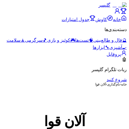
گلپسر
خانه
کاوش
جدول امتیازات
دسته‌بندی‌ها
🔮
فال و طالع‌بینی
🧠
تست‌ها
🎮
کوئیز و بازی
🎵
سرگرمی
🧘
سلامت
🍳
آشپزی
🔧
ابزارها
پروفایل
🤖
ربات تلگرام گلپسر
شروع کنید
خانه
›
نام‌گذاری
›
آلان قوا
آلان قوا