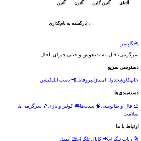
آلتنای
آلتین گلین
آلتون
آلتین
← بازگشت به نام‌گذاری
🌸
گلپسر
سرگرمی، فال، تست هوش و خیلی چیزای باحال
دسترسی سریع
خانه
کاوش
جدول امتیازات
پروفایل
📲 نصب اپلیکیشن
دسته‌بندی‌ها
🔮
فال و طالع‌بینی
🧠
تست‌ها
🎮
کوئیز و بازی
🎵
سرگرمی
🧘
سلامت
ارتباط با ما
🤖 ربات تلگرام
📢 کانال تلگرام
📧 ایمیل