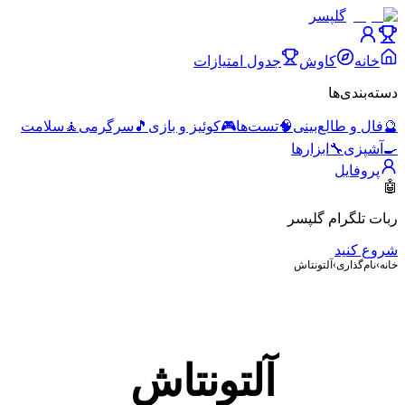
گلپسر
خانه
کاوش
جدول امتیازات
دسته‌بندی‌ها
🔮
فال و طالع‌بینی
🧠
تست‌ها
🎮
کوئیز و بازی
🎵
سرگرمی
🧘
سلامت
🍳
آشپزی
🔧
ابزارها
پروفایل
🤖
ربات تلگرام گلپسر
شروع کنید
خانه
›
نام‌گذاری
›
آلتونتاش
آلتونتاش