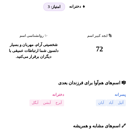
👧 دخترانه
امتیاز:
3
🔢 ابجد کبیر اسم
✨ روانشناسی اسم
شخصیتی آرام، مهربان و بسیار
72
دلسوز. شما ارتباطات عمیقی با
دیگران برقرار می‌کنید.
🎼 اسم‌های هم‌آوا برای فرزندان بعدی
پسرانه
دخترانه
آئیل
آباد
آبان
آبرخ
آبشن
آبگل
🔗 اسم‌های مشابه و همریشه