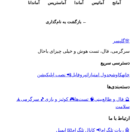
آمانج
آماتیس
آماندا
آماستریس
آماندانا
← بازگشت به نام‌گذاری
🌸
گلپسر
سرگرمی، فال، تست هوش و خیلی چیزای باحال
دسترسی سریع
خانه
کاوش
جدول امتیازات
پروفایل
📲 نصب اپلیکیشن
دسته‌بندی‌ها
🔮
فال و طالع‌بینی
🧠
تست‌ها
🎮
کوئیز و بازی
🎵
سرگرمی
🧘
سلامت
ارتباط با ما
🤖 ربات تلگرام
📢 کانال تلگرام
📧 ایمیل