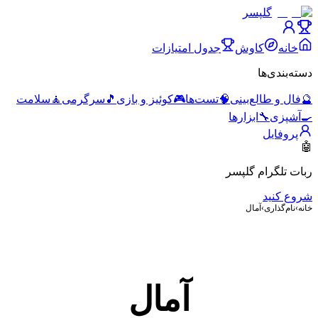
گلپسر
خانه
کاوش
جدول امتیازات
دسته‌بندی‌ها
🔮
فال و طالع‌بینی
🧠
تست‌ها
🎮
کوئیز و بازی
🎵
سرگرمی
🧘
سلامت
🍳
آشپزی
🔧
ابزارها
پروفایل
🤖
ربات تلگرام گلپسر
شروع کنید
خانه
›
نام‌گذاری
›
آمال
آمال