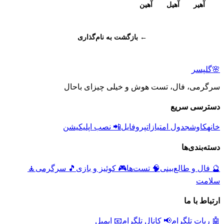
آهیر
آهیل
آهین
← بازگشت به نام‌گذاری
🌸
گلپسر
سرگرمی، فال، تست هوش و خیلی چیزای باحال
دسترسی سریع
خانه
کاوش
جدول امتیازات
پروفایل
📲 نصب اپلیکیشن
دسته‌بندی‌ها
🔮
فال و طالع‌بینی
🧠
تست‌ها
🎮
کوئیز و بازی
🎵
سرگرمی
🧘
سلامت
ارتباط با ما
🤖 ربات تلگرام
📢 کانال تلگرام
📧 ایمیل