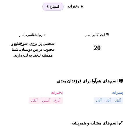
👧 دخترانه
امتیاز:
3
🔢 ابجد کبیر اسم
✨ روانشناسی اسم
شخصی پرانرژی، شوخ‌طبع و
20
محبوب در بین دوستان. شما
همیشه لبخند به لب دارید.
🎼 اسم‌های هم‌آوا برای فرزندان بعدی
پسرانه
دخترانه
آئیل
آباد
آبان
آبرخ
آبشن
آبگل
🔗 اسم‌های مشابه و همریشه