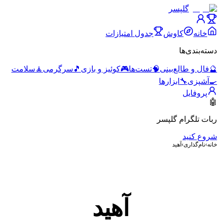
گلپسر
خانه
کاوش
جدول امتیازات
دسته‌بندی‌ها
🔮
فال و طالع‌بینی
🧠
تست‌ها
🎮
کوئیز و بازی
🎵
سرگرمی
🧘
سلامت
🍳
آشپزی
🔧
ابزارها
پروفایل
🤖
ربات تلگرام گلپسر
شروع کنید
خانه
›
نام‌گذاری
›
آهید
آهید