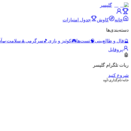
گلپسر
خانه
کاوش
جدول امتیازات
دسته‌بندی‌ها
🔮
فال و طالع‌بینی
🧠
تست‌ها
🎮
کوئیز و بازی
🎵
سرگرمی
🧘
سلامت
🍳
آ
پروفایل
🤖
ربات تلگرام گلپسر
شروع کنید
خانه
›
نام‌گذاری
›
آوه