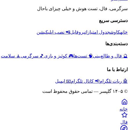
سرگرمی، فال، تست هوش و خیلی چیزای باحال
دسترسی سریع
خانه
کاوش
جدول امتیازات
پروفایل
📲 نصب اپلیکیشن
دسته‌بندی‌ها
🔮
فال و طالع‌بینی
🧠
تست‌ها
🎮
کوئیز و بازی
🎵
سرگرمی
🧘
سلامت
ارتباط با ما
🤖 ربات تلگرام
📢 کانال تلگرام
📧 ایمیل
© ۱۴۰۵ گلپسر — تمامی حقوق محفوظ است
خانه
فال