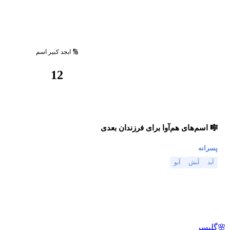
🔢 ابجد کبیر اسم
12
🎼 اسم‌های هم‌آوا برای فرزندان بعدی
پسرانه
آبد
آبش
آبو
🌸
گلپسر