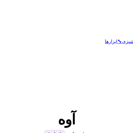
شپزی
🔧
ابزارها
آوه