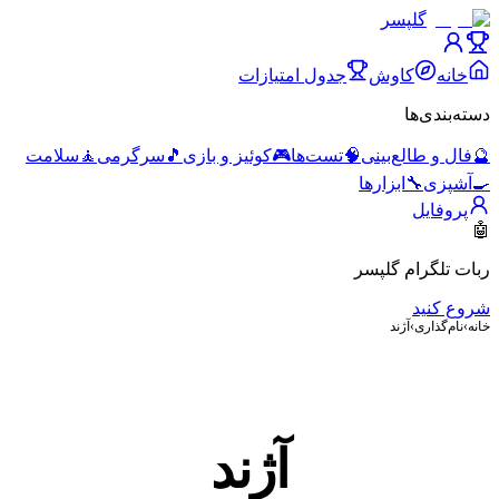
گلپسر
خانه
کاوش
جدول امتیازات
دسته‌بندی‌ها
🔮
فال و طالع‌بینی
🧠
تست‌ها
🎮
کوئیز و بازی
🎵
سرگرمی
🧘
سلامت
🍳
آشپزی
🔧
ابزارها
پروفایل
🤖
ربات تلگرام گلپسر
شروع کنید
خانه
›
نام‌گذاری
›
آژند
آژند