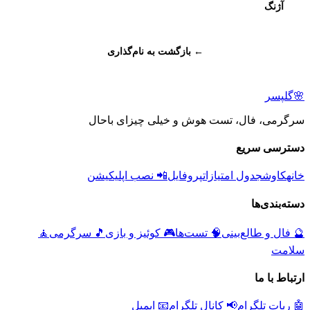
آژنگ
← بازگشت به نام‌گذاری
🌸
گلپسر
سرگرمی، فال، تست هوش و خیلی چیزای باحال
دسترسی سریع
خانه
کاوش
جدول امتیازات
پروفایل
📲 نصب اپلیکیشن
دسته‌بندی‌ها
🔮
فال و طالع‌بینی
🧠
تست‌ها
🎮
کوئیز و بازی
🎵
سرگرمی
🧘
سلامت
ارتباط با ما
🤖 ربات تلگرام
📢 کانال تلگرام
📧 ایمیل