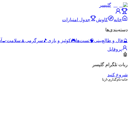
گلپسر
خانه
کاوش
جدول امتیازات
دسته‌بندی‌ها
🔮
فال و طالع‌بینی
🧠
تست‌ها
🎮
کوئیز و بازی
🎵
سرگرمی
🧘
سلامت
🍳
آ
پروفایل
🤖
ربات تلگرام گلپسر
شروع کنید
خانه
›
نام‌گذاری
›
ارتا