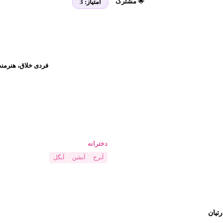
🌟 مشترک
امتیاز:
3
فردی خلاق، هنرمند
دخترانه
آبرخ
آبشن
آبگل
رتیان