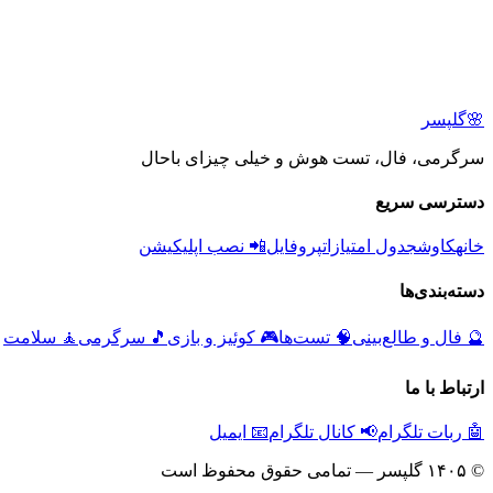
🌸
گلپسر
سرگرمی، فال، تست هوش و خیلی چیزای باحال
دسترسی سریع
خانه
کاوش
جدول امتیازات
پروفایل
📲 نصب اپلیکیشن
دسته‌بندی‌ها
🔮
فال و طالع‌بینی
🧠
تست‌ها
🎮
کوئیز و بازی
🎵
سرگرمی
🧘
سلامت
ارتباط با ما
🤖 ربات تلگرام
📢 کانال تلگرام
📧 ایمیل
© ۱۴۰۵ گلپسر — تمامی حقوق محفوظ است