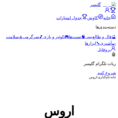
گلپسر
خانه
کاوش
جدول امتیازات
دسته‌بندی‌ها
🔮
فال و طالع‌بینی
🧠
تست‌ها
🎮
کوئیز و بازی
🎵
سرگرمی
🧘
سلامت
🍳
آشپزی
🔧
ابزارها
پروفایل
🤖
ربات تلگرام گلپسر
شروع کنید
خانه
›
نام‌گذاری
›
اروس
اروس