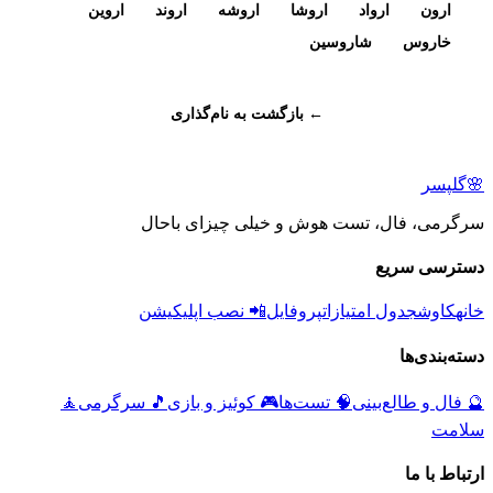
ارون
ارواد
اروشا
اروشه
اروند
اروین
خاروس
شاروسین
← بازگشت به نام‌گذاری
🌸
گلپسر
سرگرمی، فال، تست هوش و خیلی چیزای باحال
دسترسی سریع
خانه
کاوش
جدول امتیازات
پروفایل
📲 نصب اپلیکیشن
دسته‌بندی‌ها
🔮
فال و طالع‌بینی
🧠
تست‌ها
🎮
کوئیز و بازی
🎵
سرگرمی
🧘
سلامت
ارتباط با ما