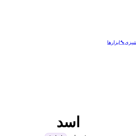
شپزی
🔧
ابزارها
اسد