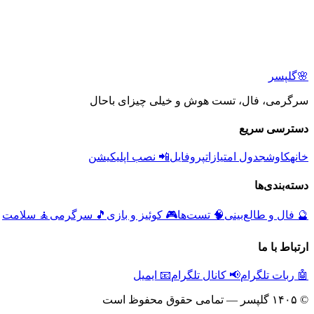
🌸
گلپسر
سرگرمی، فال، تست هوش و خیلی چیزای باحال
دسترسی سریع
خانه
کاوش
جدول امتیازات
پروفایل
📲 نصب اپلیکیشن
دسته‌بندی‌ها
🔮
فال و طالع‌بینی
🧠
تست‌ها
🎮
کوئیز و بازی
🎵
سرگرمی
🧘
سلامت
ارتباط با ما
🤖 ربات تلگرام
📢 کانال تلگرام
📧 ایمیل
© ۱۴۰۵ گلپسر — تمامی حقوق محفوظ است