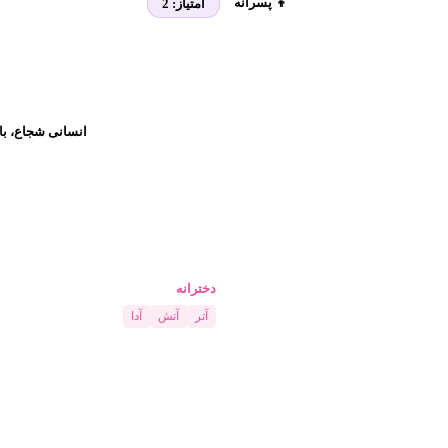
👦 پسرانه
امتیاز:
2
انسانی شجاع، با 
دخترانه
آتر
آتش
آدا