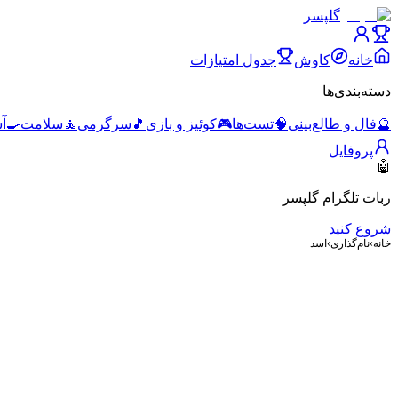
گلپسر
خانه
کاوش
جدول امتیازات
دسته‌بندی‌ها
🔮
فال و طالع‌بینی
🧠
تست‌ها
🎮
کوئیز و بازی
🎵
سرگرمی
🧘
سلامت
🍳
آ
پروفایل
🤖
ربات تلگرام گلپسر
شروع کنید
خانه
›
نام‌گذاری
›
اسد