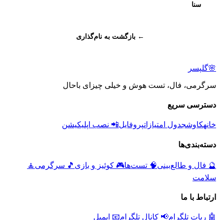
سنا
← بازگشت به نام‌گذاری
🌸
گلپسر
سرگرمی، فال، تست هوش و خیلی چیزای باحال
دسترسی سریع
خانه
کاوش
جدول امتیازات
پروفایل
📲 نصب اپلیکیشن
دسته‌بندی‌ها
🔮
فال و طالع‌بینی
🧠
تست‌ها
🎮
کوئیز و بازی
🎵
سرگرمی
🧘
سلامت
ارتباط با ما
🤖 ربات تلگرام
📢 کانال تلگرام
📧 ایمیل