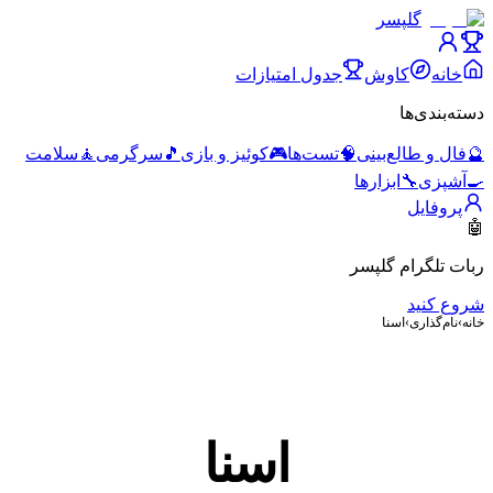
گلپسر
خانه
کاوش
جدول امتیازات
دسته‌بندی‌ها
🔮
فال و طالع‌بینی
🧠
تست‌ها
🎮
کوئیز و بازی
🎵
سرگرمی
🧘
سلامت
🍳
آشپزی
🔧
ابزارها
پروفایل
🤖
ربات تلگرام گلپسر
شروع کنید
خانه
›
نام‌گذاری
›
اسنا
اسنا