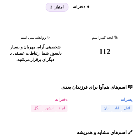
👧 دخترانه
امتیاز:
3
🔢 ابجد کبیر اسم
✨ روانشناسی اسم
شخصیتی آرام، مهربان و بسیار
112
دلسوز. شما ارتباطات عمیقی با
دیگران برقرار می‌کنید.
🎼 اسم‌های هم‌آوا برای فرزندان بعدی
پسرانه
دخترانه
آئیل
آباد
آبان
آبرخ
آبشن
آبگل
🔗 اسم‌های مشابه و همریشه