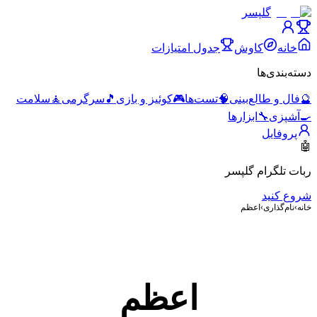
گلپسر
خانه
کاوش
جدول امتیازات
دسته‌بندی‌ها
🔮
فال و طالع‌بینی
🧠
تست‌ها
🎮
کوئیز و بازی
🎵
سرگرمی
🧘
سلامت
🍳
آشپزی
🔧
ابزارها
پروفایل
🤖
ربات تلگرام گلپسر
شروع کنید
خانه
›
نام‌گذاری
›
اعظم
اعظم