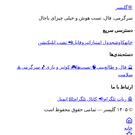
🌸
گلپسر
سرگرمی، فال، تست هوش و خیلی چیزای باحال
دسترسی سریع
خانه
کاوش
جدول امتیازات
پروفایل
📲 نصب اپلیکیشن
دسته‌بندی‌ها
🔮
فال و طالع‌بینی
🧠
تست‌ها
🎮
کوئیز و بازی
🎵
سرگرمی
🧘
سلامت
ارتباط با ما
🤖 ربات تلگرام
📢 کانال تلگرام
📧 ایمیل
© ۱۴۰۵ گلپسر — تمامی حقوق محفوظ است
خانه