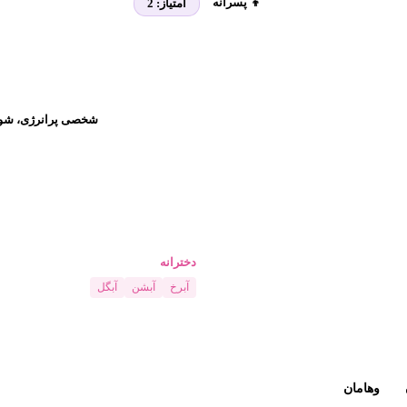
👦 پسرانه
امتیاز:
2
شخصی پرانرژی، شوخ‌
دخترانه
آبرخ
آبشن
آبگل
وهامان