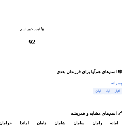
🔢 ابجد کبیر اسم
92
🎼 اسم‌های هم‌آوا برای فرزندان بعدی
پسرانه
آئیل
آباد
آبان
🔗 اسم‌های مشابه و همریشه
امانه
رامان
سامان
شامان
هامان
اماندا
خرامان