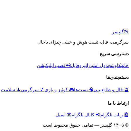
🌸
گلپسر
سرگرمی، فال، تست هوش و خیلی چیزای باحال
دسترسی سریع
خانه
کاوش
جدول امتیازات
پروفایل
📲 نصب اپلیکیشن
دسته‌بندی‌ها
🔮
فال و طالع‌بینی
🧠
تست‌ها
🎮
کوئیز و بازی
🎵
سرگرمی
🧘
سلامت
ارتباط با ما
🤖 ربات تلگرام
📢 کانال تلگرام
📧 ایمیل
© ۱۴۰۵ گلپسر — تمامی حقوق محفوظ است