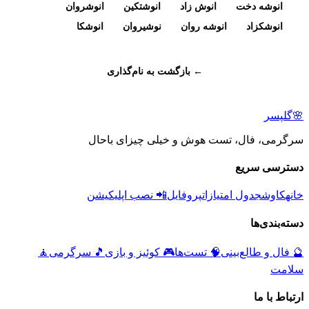
انوشه دخت
انوش زاد
انوشتکین
انوشروان
انوشکزاد
انوشه روان
نوشیروان
انوشکا
← بازگشت به نام‌گذاری
🌸
گلپسر
سرگرمی، فال، تست هوش و خیلی چیزای باحال
دسترسی سریع
خانه
کاوش
جدول امتیازات
پروفایل
📲 نصب اپلیکیشن
دسته‌بندی‌ها
🔮
فال و طالع‌بینی
🧠
تست‌ها
🎮
کوئیز و بازی
🎵
سرگرمی
🧘
سلامت
ارتباط با ما