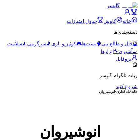
گلپسر
خانه
کاوش
جدول امتیازات
دسته‌بندی‌ها
🔮
فال و طالع‌بینی
🧠
تست‌ها
🎮
کوئیز و بازی
🎵
سرگرمی
🧘
سلامت
🍳
آشپزی
🔧
ابزارها
پروفایل
🤖
ربات تلگرام گلپسر
شروع کنید
خانه
›
نام‌گذاری
›
انوشیروان
انوشیروان