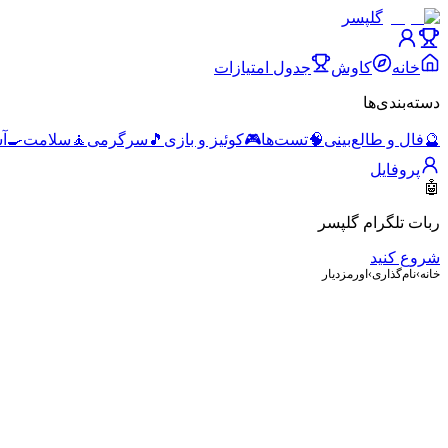
گلپسر
خانه
کاوش
جدول امتیازات
دسته‌بندی‌ها
🔮
فال و طالع‌بینی
🧠
تست‌ها
🎮
کوئیز و بازی
🎵
سرگرمی
🧘
سلامت
🍳
آ
پروفایل
🤖
ربات تلگرام گلپسر
شروع کنید
خانه
›
نام‌گذاری
›
اورمزدیار