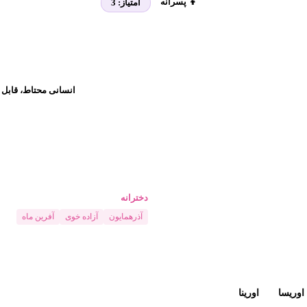
👦 پسرانه
امتیاز:
3
انسانی محتاط، قابل ا
دخترانه
آذرهمایون
آزاده خوی
آفرین ماه
اوریسا
اورینا