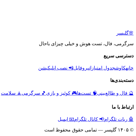
🌸
گلپسر
سرگرمی، فال، تست هوش و خیلی چیزای باحال
دسترسی سریع
خانه
کاوش
جدول امتیازات
پروفایل
📲 نصب اپلیکیشن
دسته‌بندی‌ها
🔮
فال و طالع‌بینی
🧠
تست‌ها
🎮
کوئیز و بازی
🎵
سرگرمی
🧘
سلامت
ارتباط با ما
🤖 ربات تلگرام
📢 کانال تلگرام
📧 ایمیل
© ۱۴۰۵ گلپسر — تمامی حقوق محفوظ است