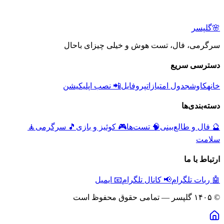
🌸
گلپسر
سرگرمی، فال، تست هوش و خیلی چیزای باحال
دسترسی سریع
خانه
کاوش
جدول امتیازات
پروفایل
📲 نصب اپلیکیشن
دسته‌بندی‌ها
🔮
فال و طالع‌بینی
🧠
تست‌ها
🎮
کوئیز و بازی
🎵
سرگرمی
🧘
سلامت
ارتباط با ما
🤖 ربات تلگرام
📢 کانال تلگرام
📧 ایمیل
© ۱۴۰۵ گلپسر — تمامی حقوق محفوظ است