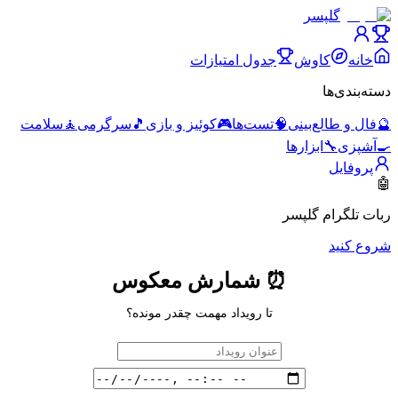
گلپسر
خانه
کاوش
جدول امتیازات
دسته‌بندی‌ها
🔮
فال و طالع‌بینی
🧠
تست‌ها
🎮
کوئیز و بازی
🎵
سرگرمی
🧘
سلامت
🍳
آشپزی
🔧
ابزارها
پروفایل
🤖
ربات تلگرام گلپسر
شروع کنید
⏰ شمارش معکوس
تا رویداد مهمت چقدر مونده؟