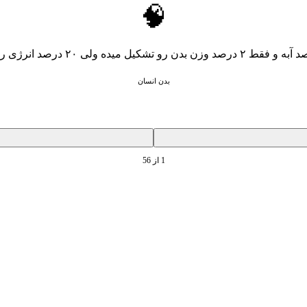
🧠
بدن انسان
1
از
56