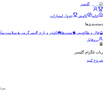
گلپسر
خانه
کاوش
جدول امتیازات
دسته‌بندی‌ها
🔮
فال و طالع‌بینی
🧠
تست‌ها
🎮
کوئیز و بازی
🎵
سرگرمی
🧘
سلامت
🍳
آ
پروفایل
🤖
ربات تلگرام گلپسر
شروع کنید
همه
بدن ا