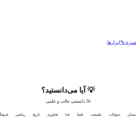
شپزی
🔧
ابزارها
💡 آیا می‌دانستید؟
56
دانستنی جالب و علمی
نسان
حیوانات
طبیعت
فضا
غذا
فناوری
تاریخ
ریاضی
فرهن