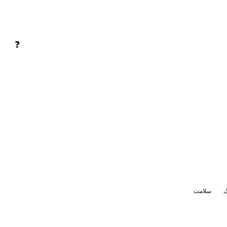
❓
گ
سلامت