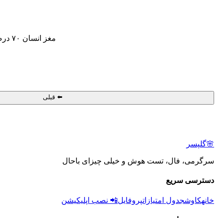
مغز انسان ۷۰ درصد آبه و فقط ۲ درصد وزن بدن رو تشکیل میده ولی ۲۰ درصد انرژی رو مصرف می‌کنه!
⬅️ قبلی
🌸
گلپسر
سرگرمی، فال، تست هوش و خیلی چیزای باحال
دسترسی سریع
خانه
کاوش
جدول امتیازات
پروفایل
📲 نصب اپلیکیشن