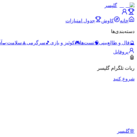
گلپسر
خانه
کاوش
جدول امتیازات
دسته‌بندی‌ها
🔮
فال و طالع‌بینی
🧠
تست‌ها
🎮
کوئیز و بازی
🎵
سرگرمی
🧘
سلامت
🍳
آ
پروفایل
🤖
ربات تلگرام گلپسر
شروع کنید
🌸
گلپسر