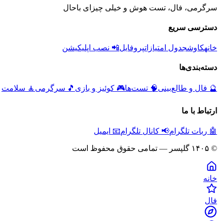
سرگرمی، فال، تست هوش و خیلی چیزای باحال
دسترسی سریع
خانه
کاوش
جدول امتیازات
پروفایل
📲 نصب اپلیکیشن
دسته‌بندی‌ها
🔮
فال و طالع‌بینی
🧠
تست‌ها
🎮
کوئیز و بازی
🎵
سرگرمی
🧘
سلامت
ارتباط با ما
🤖 ربات تلگرام
📢 کانال تلگرام
📧 ایمیل
© ۱۴۰۵ گلپسر — تمامی حقوق محفوظ است
خانه
فال