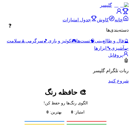
گلپسر
خانه
کاوش
جدول امتیازات
❓
دسته‌بندی‌ها
🔮
فال و طالع‌بینی
🧠
تست‌ها
🎮
کوئیز و بازی
🎵
سرگرمی
🧘
سلامت
🍳
آشپزی
🔧
ابزارها
پروفایل
🤖
ربات تلگرام گلپسر
شروع کنید
🎨 حافظه رنگ
الگوی رنگ‌ها رو حفظ کن!
امتیاز:
0
بهترین:
0