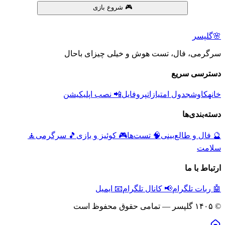
🎮 شروع بازی
🌸
گلپسر
سرگرمی، فال، تست هوش و خیلی چیزای باحال
دسترسی سریع
خانه
کاوش
جدول امتیازات
پروفایل
📲 نصب اپلیکیشن
دسته‌بندی‌ها
🔮
فال و طالع‌بینی
🧠
تست‌ها
🎮
کوئیز و بازی
🎵
سرگرمی
🧘
سلامت
ارتباط با ما
🤖 ربات تلگرام
📢 کانال تلگرام
📧 ایمیل
© ۱۴۰۵ گلپسر — تمامی حقوق محفوظ است