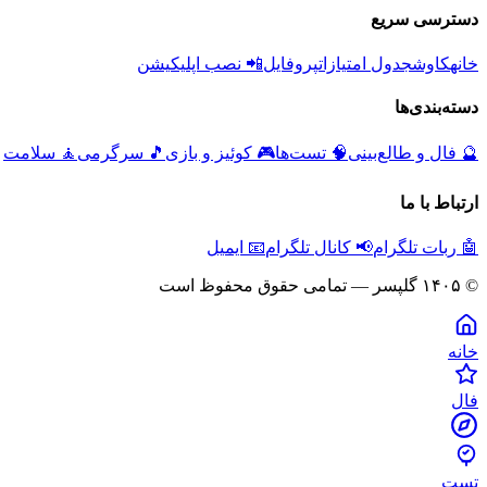
دسترسی سریع
خانه
کاوش
جدول امتیازات
پروفایل
📲 نصب اپلیکیشن
دسته‌بندی‌ها
🔮
فال و طالع‌بینی
🧠
تست‌ها
🎮
کوئیز و بازی
🎵
سرگرمی
🧘
سلامت
ارتباط با ما
🤖 ربات تلگرام
📢 کانال تلگرام
📧 ایمیل
© ۱۴۰۵ گلپسر — تمامی حقوق محفوظ است
خانه
فال
تست