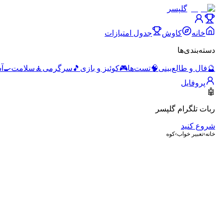
گلپسر
خانه
کاوش
جدول امتیازات
دسته‌بندی‌ها
🔮
فال و طالع‌بینی
🧠
تست‌ها
🎮
کوئیز و بازی
🎵
سرگرمی
🧘
سلامت
🍳
آ
پروفایل
🤖
ربات تلگرام گلپسر
شروع کنید
خانه
›
تعبیر خواب
›
کوه