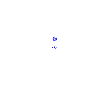
❄️
برف