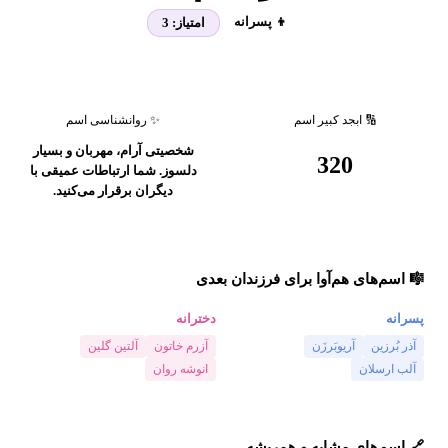
👦 پسرانه
امتیاز:
3
🔢 ابجد کبیر اسم
✨ روانشناسی اسم
شخصیتی آرام، مهربان و بسیار
320
دلسوز. شما ارتباطات عمیقی با
دیگران برقرار می‌کنید.
🎼 اسم‌های هم‌آوا برای فرزندان بعدی
پسرانه
دخترانه
آذر بُرزین
آریوبَرزَن
آزرم خاتون
آلتین گلین
آلب ارسلان
انوشه روان
🔗 اسم‌های مشابه و همریشه