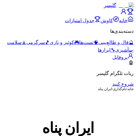
گلپسر
خانه
کاوش
جدول امتیازات
دسته‌بندی‌ها
🔮
فال و طالع‌بینی
🧠
تست‌ها
🎮
کوئیز و بازی
🎵
سرگرمی
🧘
سلامت
🍳
آشپزی
🔧
ابزارها
پروفایل
🤖
ربات تلگرام گلپسر
شروع کنید
خانه
›
نام‌گذاری
›
ایران پناه
ایران پناه