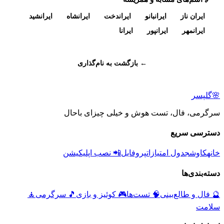
ایران ناز
ایرانبانو
ایراندخت
ایرانشاه
ایرانشید
ایرانمهر
ایرانپور
ایرانا
← بازگشت به نام‌گذاری
🌸
گلپسر
سرگرمی، فال، تست هوش و خیلی چیزای باحال
دسترسی سریع
خانه
کاوش
جدول امتیازات
پروفایل
📲 نصب اپلیکیشن
دسته‌بندی‌ها
🔮
فال و طالع‌بینی
🧠
تست‌ها
🎮
کوئیز و بازی
🎵
سرگرمی
🧘
سلامت