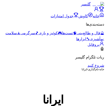
گلپسر
خانه
کاوش
جدول امتیازات
دسته‌بندی‌ها
🔮
فال و طالع‌بینی
🧠
تست‌ها
🎮
کوئیز و بازی
🎵
سرگرمی
🧘
سلامت
🍳
آشپزی
🔧
ابزارها
پروفایل
🤖
ربات تلگرام گلپسر
شروع کنید
خانه
›
نام‌گذاری
›
ایرانا
ایرانا