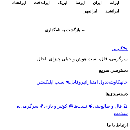
ایرانه
ایران
ایرسا
ایریک
ایراندخت
ایرانشاه
ایرانشید
ایرانمهر
← بازگشت به نام‌گذاری
🌸
گلپسر
سرگرمی، فال، تست هوش و خیلی چیزای باحال
دسترسی سریع
خانه
کاوش
جدول امتیازات
پروفایل
📲 نصب اپلیکیشن
دسته‌بندی‌ها
🔮
فال و طالع‌بینی
🧠
تست‌ها
🎮
کوئیز و بازی
🎵
سرگرمی
🧘
سلامت
ارتباط با ما