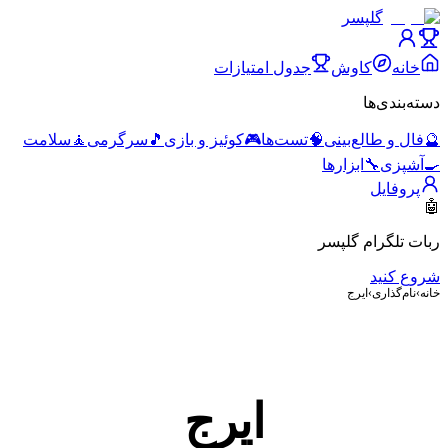
گلپسر
خانه
کاوش
جدول امتیازات
دسته‌بندی‌ها
🔮
فال و طالع‌بینی
🧠
تست‌ها
🎮
کوئیز و بازی
🎵
سرگرمی
🧘
سلامت
🍳
آشپزی
🔧
ابزارها
پروفایل
🤖
ربات تلگرام گلپسر
شروع کنید
خانه
›
نام‌گذاری
›
ایرج
ایرج