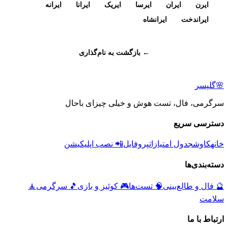
ایرن
ایران
ایرسا
ایریک
ایرانا
ایرانه
ایراندخت
ایرانشاه
← بازگشت به نام‌گذاری
🌸
گلپسر
سرگرمی، فال، تست هوش و خیلی چیزای باحال
دسترسی سریع
خانه
کاوش
جدول امتیازات
پروفایل
📲 نصب اپلیکیشن
دسته‌بندی‌ها
🔮
فال و طالع‌بینی
🧠
تست‌ها
🎮
کوئیز و بازی
🎵
سرگرمی
🧘
سلامت
ارتباط با ما