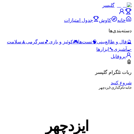
گلپسر
خانه
کاوش
جدول امتیازات
دسته‌بندی‌ها
🔮
فال و طالع‌بینی
🧠
تست‌ها
🎮
کوئیز و بازی
🎵
سرگرمی
🧘
سلامت
🍳
آشپزی
🔧
ابزارها
پروفایل
🤖
ربات تلگرام گلپسر
شروع کنید
خانه
›
نام‌گذاری
›
ایزدچهر
ایزدچهر