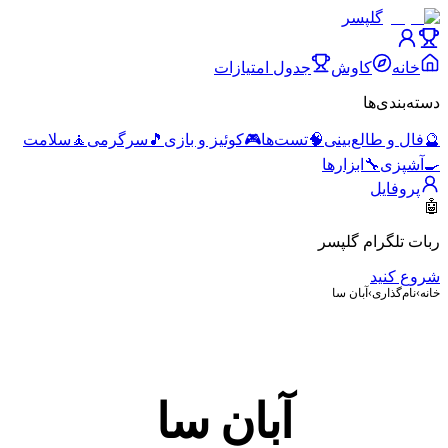
گلپسر
خانه
کاوش
جدول امتیازات
دسته‌بندی‌ها
🔮
فال و طالع‌بینی
🧠
تست‌ها
🎮
کوئیز و بازی
🎵
سرگرمی
🧘
سلامت
🍳
آشپزی
🔧
ابزارها
پروفایل
🤖
ربات تلگرام گلپسر
شروع کنید
خانه
›
نام‌گذاری
›
آبان سا
آبان سا