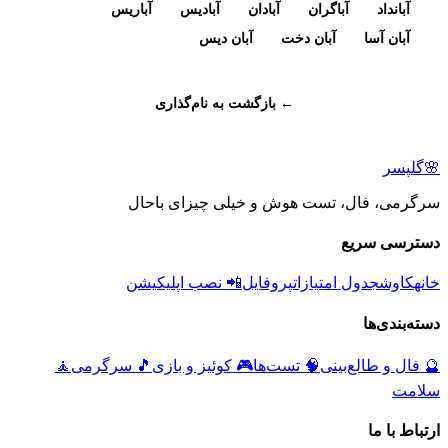
آبانداد
آباگران
آبادان
آبادیس
آباریس
آبان آسا
آبان دخت
آبان دیس
← بازگشت به نام‌گذاری
🌸
گلپسر
سرگرمی، فال، تست هوش و خیلی چیزای باحال
دسترسی سریع
خانه
کاوش
جدول امتیازات
پروفایل
📲 نصب اپلیکیشن
دسته‌بندی‌ها
🔮
فال و طالع‌بینی
🧠
تست‌ها
🎮
کوئیز و بازی
🎵
سرگرمی
🧘
سلامت
ارتباط با ما