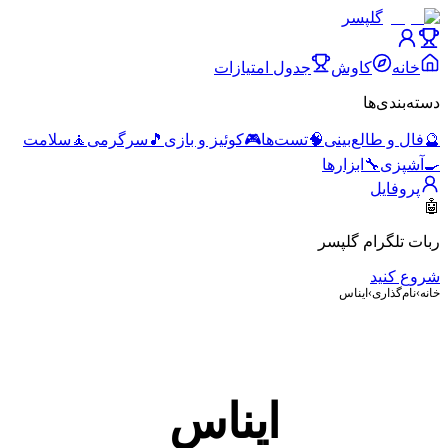
گلپسر
خانه
کاوش
جدول امتیازات
دسته‌بندی‌ها
🔮
فال و طالع‌بینی
🧠
تست‌ها
🎮
کوئیز و بازی
🎵
سرگرمی
🧘
سلامت
🍳
آشپزی
🔧
ابزارها
پروفایل
🤖
ربات تلگرام گلپسر
شروع کنید
خانه
›
نام‌گذاری
›
ایناس
ایناس