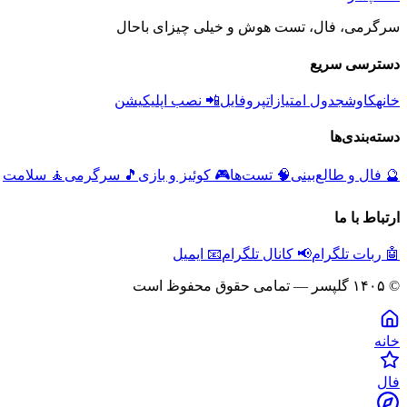
سرگرمی، فال، تست هوش و خیلی چیزای باحال
دسترسی سریع
خانه
کاوش
جدول امتیازات
پروفایل
📲 نصب اپلیکیشن
دسته‌بندی‌ها
🔮
فال و طالع‌بینی
🧠
تست‌ها
🎮
کوئیز و بازی
🎵
سرگرمی
🧘
سلامت
ارتباط با ما
🤖 ربات تلگرام
📢 کانال تلگرام
📧 ایمیل
© ۱۴۰۵ گلپسر — تمامی حقوق محفوظ است
خانه
فال