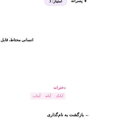
👦 پسرانه
امتیاز:
3
انسانی محتاط، قابل ا
دخترانه
آبانک
آبانه
آبتاب
← بازگشت به نام‌گذاری