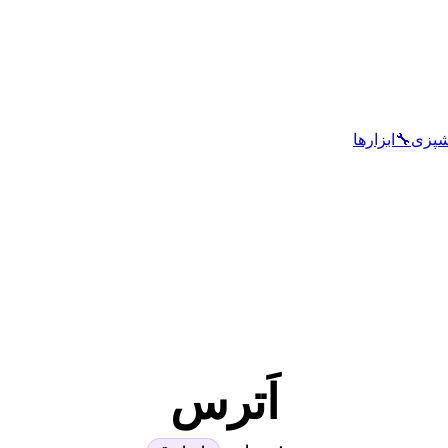
شپزی
🔧
ابزارها
اَترس