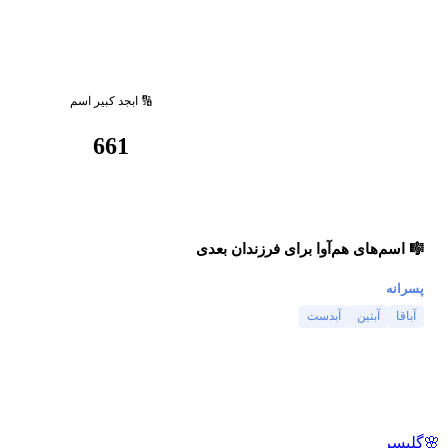
🔢 ابجد کبیر اسم
661
🎼 اسم‌های هم‌آوا برای فرزندان بعدی
پسرانه
آباقا
آبتین
آبدست
🌸
گلپسر