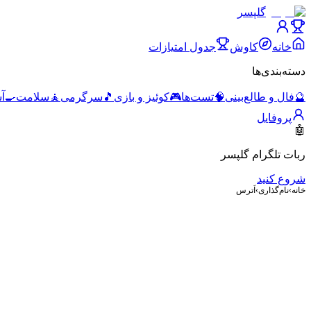
گلپسر
خانه
کاوش
جدول امتیازات
دسته‌بندی‌ها
🔮
فال و طالع‌بینی
🧠
تست‌ها
🎮
کوئیز و بازی
🎵
سرگرمی
🧘
سلامت
🍳
آ
پروفایل
🤖
ربات تلگرام گلپسر
شروع کنید
خانه
›
نام‌گذاری
›
اَترس