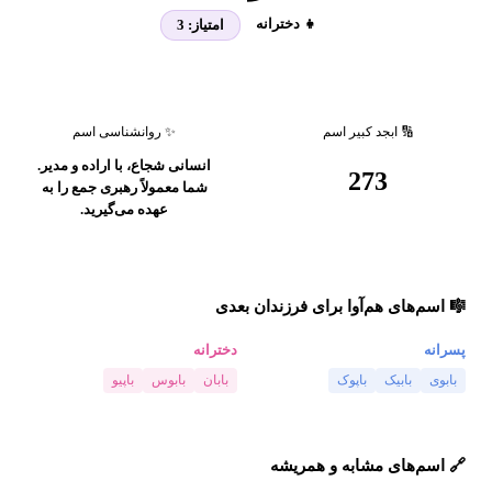
👧 دخترانه
امتیاز:
3
🔢 ابجد کبیر اسم
✨ روانشناسی اسم
انسانی شجاع، با اراده و مدیر.
273
شما معمولاً رهبری جمع را به
عهده می‌گیرید.
🎼 اسم‌های هم‌آوا برای فرزندان بعدی
پسرانه
دخترانه
بابوی
بابیک
باپوک
بابان
بابوس
باپیو
🔗 اسم‌های مشابه و همریشه