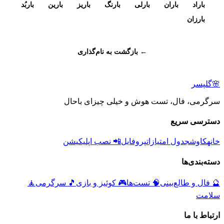
باراد
باران
بارلی
بارنگ
باریز
بارین
باربُد
بارزان
← بازگشت به نام‌گذاری
🌸
گلپسر
سرگرمی، فال، تست هوش و خیلی چیزای باحال
دسترسی سریع
خانه
کاوش
جدول امتیازات
پروفایل
📲 نصب اپلیکیشن
دسته‌بندی‌ها
🔮
فال و طالع‌بینی
🧠
تست‌ها
🎮
کوئیز و بازی
🎵
سرگرمی
🧘
سلامت
ارتباط با ما