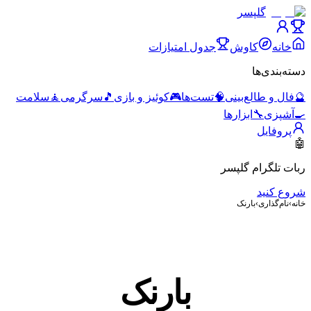
گلپسر
خانه
کاوش
جدول امتیازات
دسته‌بندی‌ها
🔮
فال و طالع‌بینی
🧠
تست‌ها
🎮
کوئیز و بازی
🎵
سرگرمی
🧘
سلامت
🍳
آشپزی
🔧
ابزارها
پروفایل
🤖
ربات تلگرام گلپسر
شروع کنید
خانه
›
نام‌گذاری
›
بارنک
بارنک