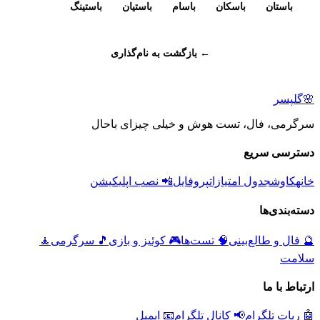
باستان
باسکان
باسام
باستیان
باستینگ
← بازگشت به نام‌گذاری
🌸
گلپسر
سرگرمی، فال، تست هوش و خیلی چیزای باحال
دسترسی سریع
خانه
کاوش
جدول امتیازات
پروفایل
📲 نصب اپلیکیشن
دسته‌بندی‌ها
🔮
فال و طالع‌بینی
🧠
تست‌ها
🎮
کوئیز و بازی
🎵
سرگرمی
🧘
سلامت
ارتباط با ما
🤖 ربات تلگرام
📢 کانال تلگرام
📧 ایمیل