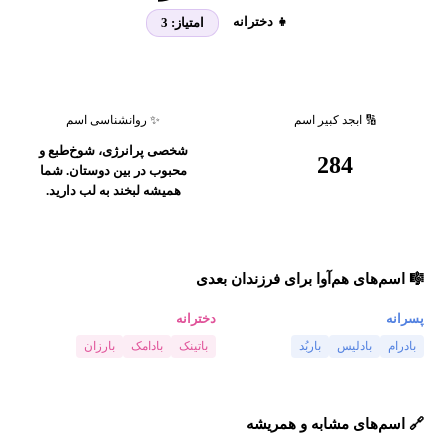
👧 دخترانه
امتیاز:
3
🔢 ابجد کبیر اسم
✨ روانشناسی اسم
شخصی پرانرژی، شوخ‌طبع و
284
محبوب در بین دوستان. شما
همیشه لبخند به لب دارید.
🎼 اسم‌های هم‌آوا برای فرزندان بعدی
پسرانه
دخترانه
بادرام
بادلیس
باربُد
باتینک
بادامک
بارزان
🔗 اسم‌های مشابه و همریشه