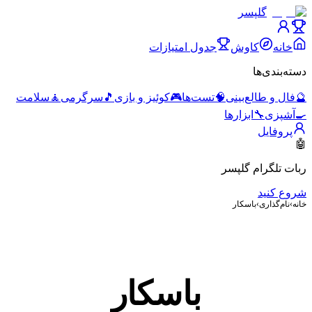
گلپسر
خانه
کاوش
جدول امتیازات
دسته‌بندی‌ها
🔮
فال و طالع‌بینی
🧠
تست‌ها
🎮
کوئیز و بازی
🎵
سرگرمی
🧘
سلامت
🍳
آشپزی
🔧
ابزارها
پروفایل
🤖
ربات تلگرام گلپسر
شروع کنید
خانه
›
نام‌گذاری
›
باسکار
باسکار