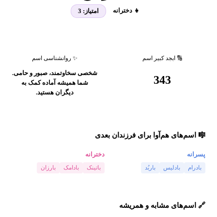
👧 دخترانه
امتیاز:
3
🔢 ابجد کبیر اسم
✨ روانشناسی اسم
شخصی سخاوتمند، صبور و حامی.
343
شما همیشه آماده کمک به
دیگران هستید.
🎼 اسم‌های هم‌آوا برای فرزندان بعدی
پسرانه
دخترانه
بادرام
بادلیس
باربُد
باتینک
بادامک
بارزان
🔗 اسم‌های مشابه و همریشه