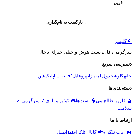
فرین
← بازگشت به نام‌گذاری
🌸
گلپسر
سرگرمی، فال، تست هوش و خیلی چیزای باحال
دسترسی سریع
خانه
کاوش
جدول امتیازات
پروفایل
📲 نصب اپلیکیشن
دسته‌بندی‌ها
🔮
فال و طالع‌بینی
🧠
تست‌ها
🎮
کوئیز و بازی
🎵
سرگرمی
🧘
سلامت
ارتباط با ما
🤖 ربات تلگرام
📢 کانال تلگرام
📧 ایمیل