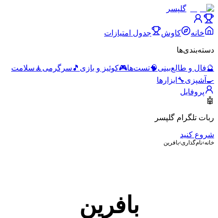
گلپسر
خانه
کاوش
جدول امتیازات
دسته‌بندی‌ها
🔮
فال و طالع‌بینی
🧠
تست‌ها
🎮
کوئیز و بازی
🎵
سرگرمی
🧘
سلامت
🍳
آشپزی
🔧
ابزارها
پروفایل
🤖
ربات تلگرام گلپسر
شروع کنید
خانه
›
نام‌گذاری
›
بافرین
بافرین