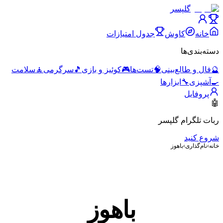
گلپسر
خانه
کاوش
جدول امتیازات
دسته‌بندی‌ها
🔮
فال و طالع‌بینی
🧠
تست‌ها
🎮
کوئیز و بازی
🎵
سرگرمی
🧘
سلامت
🍳
آشپزی
🔧
ابزارها
پروفایل
🤖
ربات تلگرام گلپسر
شروع کنید
خانه
›
نام‌گذاری
›
باهوز
باهوز