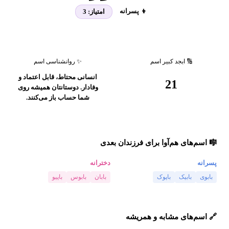
👦 پسرانه
امتیاز:
3
🔢 ابجد کبیر اسم
✨ روانشناسی اسم
انسانی محتاط، قابل اعتماد و
21
وفادار. دوستانتان همیشه روی
شما حساب باز می‌کنند.
🎼 اسم‌های هم‌آوا برای فرزندان بعدی
پسرانه
دخترانه
بابوی
بابیک
باپوک
بابان
بابوس
باپیو
🔗 اسم‌های مشابه و همریشه