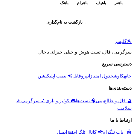
باهنر
باهیف
باهرام
باهک
← بازگشت به نام‌گذاری
🌸
گلپسر
سرگرمی، فال، تست هوش و خیلی چیزای باحال
دسترسی سریع
خانه
کاوش
جدول امتیازات
پروفایل
📲 نصب اپلیکیشن
دسته‌بندی‌ها
🔮
فال و طالع‌بینی
🧠
تست‌ها
🎮
کوئیز و بازی
🎵
سرگرمی
🧘
سلامت
ارتباط با ما
🤖 ربات تلگرام
📢 کانال تلگرام
📧 ایمیل